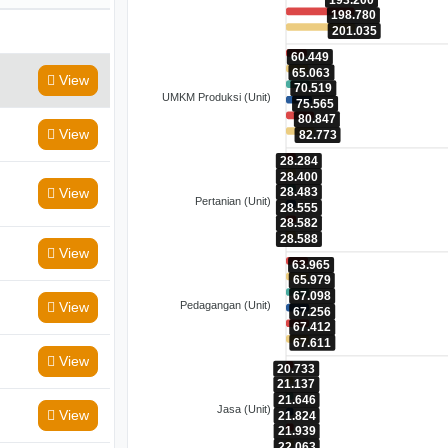
198.780
201.035
60.449
65.063
View
70.519
UMKM Produksi (Unit)
75.565
80.847
View
82.773
28.284
28.400
28.483
View
Pertanian (Unit)
28.555
28.582
28.588
View
63.965
65.979
67.098
Pedagangan (Unit)
View
67.256
67.412
67.611
View
20.733
21.137
21.646
Jasa (Unit)
View
21.824
21.939
22.063