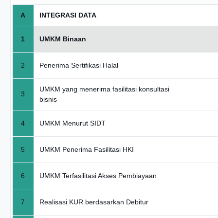
A
INTEGRASI DATA
1
UMKM Binaan
2
Penerima Sertifikasi Halal
UMKM yang menerima fasilitasi konsultasi
3
bisnis
4
UMKM Menurut SIDT
5
UMKM Penerima Fasilitasi HKI
6
UMKM Terfasilitasi Akses Pembiayaan
7
Realisasi KUR berdasarkan Debitur