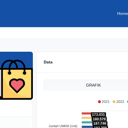
Home
Data
GRAFIK
2021
2022
173.431
180.579
187.746
Jumlah UMKM (Unit)
193.200