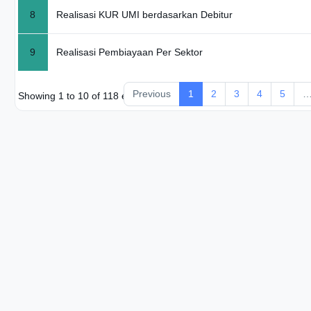
8
Realisasi KUR UMI berdasarkan Debitur
9
Realisasi Pembiayaan Per Sektor
Previous
1
2
3
4
5
Showing 1 to 10 of 118 entries