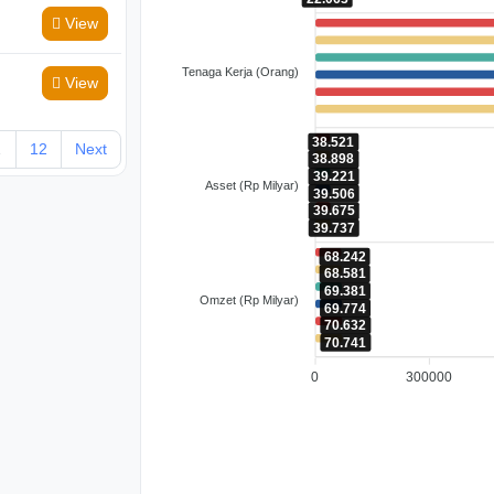
View
Tenaga Kerja (Orang)
View
38.521
…
12
Next
38.898
39.221
Asset (Rp Milyar)
39.506
39.675
39.737
68.242
68.581
69.381
Omzet (Rp Milyar)
69.774
70.632
70.741
0
300000